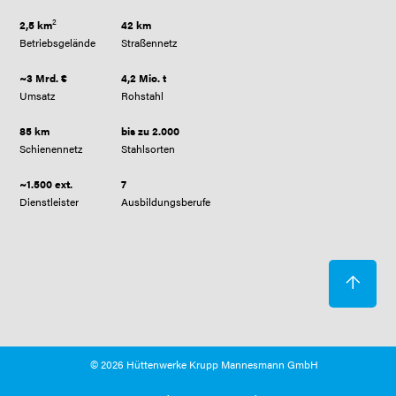
2
2,5 km
42 km
Betriebsgelände
Straßennetz
~3 Mrd. €
4,2 Mio. t
Umsatz
Rohstahl
85 km
bis zu 2.000
Schienennetz
Stahlsorten
~1.500 ext.
7
Dienstleister
Ausbildungsberufe
© 2026 Hüttenwerke Krupp Mannesmann GmbH