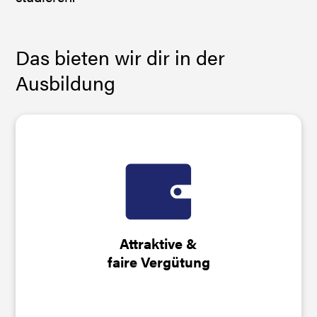
Das bieten wir dir in der
Ausbildung
1. Lehrjahr: 1.101 €
2. Lehrjahr: 1.156 €
3. Lehrjahr: 1.239 €
Attraktive &
4. Lehrjahr: 1.345 €
faire Vergütung