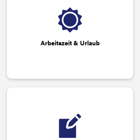
Während der Ausbildung hast du 30 Tage
Urlaub. Du arbeitest nicht am
Wochenende oder im Schichtbetrieb.
Arbeitszeit & Urlaub
Nach bestandener Abschlussprüfung
übernehmen wir dich: Du bekommst