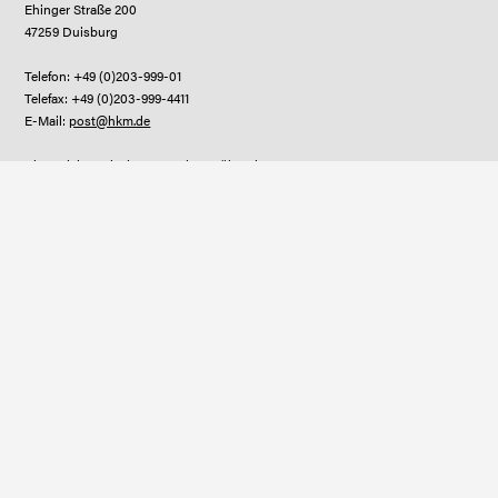
Ehinger Straße 200
47259 Duisburg
Telefon: +49 (0)203-999-01
Telefax: +49 (0)203-999-4411
E-Mail:
post@hkm.de
Bitte reichen Sie Ihre Bewerbung über das
Jobportal
ein.
Fakten
2
2,5 km
42 km
Betriebsgelände
Straßennetz
~3 Mrd. €
4,2 Mio. t
Umsatz
Rohstahl
85 km
bis zu 2.000
Schienennetz
Stahlsorten