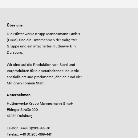
Nachbarschaft. Dafür halten wir uns an strenge
Unser Hüttensand, den wir aus der
bleiben Grundwasser und Boden geschützt –
Filteranlagen entlang der gesamten
Sicherheitsstandards, inspizieren und warten
Granulierung von Hochofenschlacke gewinnen,
auch bei industrieller Nutzung.
Produktionskette. Heute erfüllen wir in diesem
Über uns
unsere Anlagen regelmäßig und schulen unsere
ist in der Zementindustrie als Rohstoff begehrt
Bereich einen hohen Standard.
Die Hüttenwerke Krupp Mannesmann GmbH
Mitarbeitenden, um Störfälle zu vermeiden. Wir
und spart natürliche Ressourcen. Eisenhaltige
(HKM) sind ein Unternehmen der Salzgitter
Gruppe und ein integriertes Hüttenwerk in
arbeiten eng mit den lokalen Behörden
Stäube und Schlämme verarbeiten wir selbst zu
Duisburg.
zusammen. So stellen wir sicher, dass alle
technischem Eisenoxid weiter. Als Zuschlagstoff
Wir sind auf die Produktion von Stahl und
Vorschriften eingehalten werden.
kommt es in der Zementindustrie zum Einsatz
Vorprodukten für die verarbeitende Industrie
spezialisiert und produzieren jährlich rund vier
und dient als Eisenträger in Gießereibetrieben.
Millionen Tonnen Stahl.
Gase aus unserer Roheisen- und
Unternehmen
Koksproduktion nutzen wir im eigenen
Hüttenwerke Krupp Mannesmann GmbH
Ehinger Straße 200
Kraftwerk und erzeugen so den kompletten
47259 Duisburg
Strom, den unsere Hütte braucht.
Telefon: +49 (0)203-999-01
Telefax: +49 (0)203-999-4411