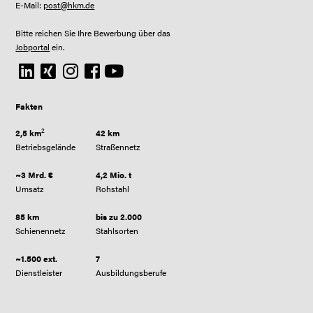
E-Mail:
post@hkm.de
Bitte reichen Sie Ihre Bewerbung über das
Jobportal
ein.
Fakten
2
2,5 km
42 km
Betriebsgelände
Straßennetz
~3 Mrd. €
4,2 Mio. t
Umsatz
Rohstahl
85 km
bis zu 2.000
Schienennetz
Stahlsorten
~1.500 ext.
7
Dienstleister
Ausbildungsberufe