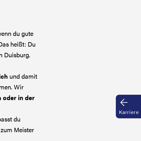
wenn du gute
 Das heißt: Du
n Duisburg.
ich
und damit
mmen. Wir
 oder in der
Karriere
passt du
h zum Meister