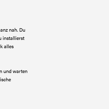
anz nah. Du
installierst
k alles
en und warten
ische