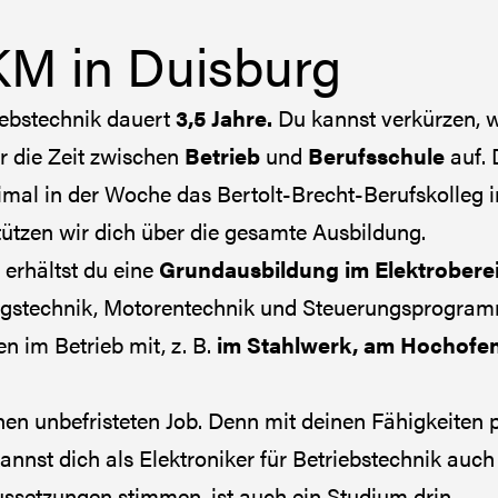
KM in Duisburg
iebstechnik dauert
3,5 Jahre.
Du kannst verkürzen, 
er die Zeit zwischen
Betrieb
und
Berufsschule
auf.
imal in der Woche das Bertolt-Brecht-Berufskolleg i
tützen wir dich über die gesamte Ausbildung.
 erhältst du eine
Grundausbildung im Elektrobere
ungstechnik, Motorentechnik und Steuerungsprogra
 im Betrieb mit, z. B.
im Stahlwerk, am Hochofen
inen unbefristeten Job. Denn mit deinen Fähigkeiten 
annst dich als Elektroniker für Betriebstechnik auc
ussetzungen stimmen, ist auch ein Studium drin.