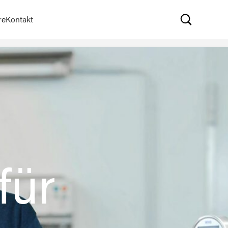
×
re
Kontakt
für