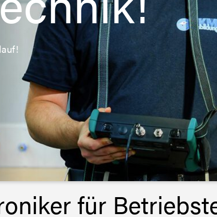
technik!
lauf!
oniker für Betriebst