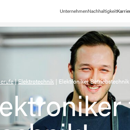
Unternehmen
Nachhaltigkeit
Karrie
erufe
|
Elektrotechnik
|
Elektroniker Betriebstechnik
ektroniker 